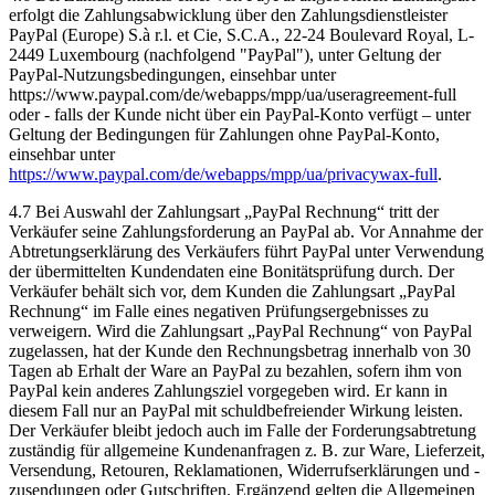
erfolgt die Zahlungsabwicklung über den Zahlungsdienstleister
PayPal (Europe) S.à r.l. et Cie, S.C.A., 22-24 Boulevard Royal, L-
2449 Luxembourg (nachfolgend "PayPal"), unter Geltung der
PayPal-Nutzungsbedingungen, einsehbar unter
https://www.paypal.com/de/webapps/mpp/ua/useragreement-full
oder - falls der Kunde nicht über ein PayPal-Konto verfügt – unter
Geltung der Bedingungen für Zahlungen ohne PayPal-Konto,
einsehbar unter
https://www.paypal.com/de/webapps/mpp/ua/privacywax-full
.
4.7 Bei Auswahl der Zahlungsart „PayPal Rechnung“ tritt der
Verkäufer seine Zahlungsforderung an PayPal ab. Vor Annahme der
Abtretungserklärung des Verkäufers führt PayPal unter Verwendung
der übermittelten Kundendaten eine Bonitätsprüfung durch. Der
Verkäufer behält sich vor, dem Kunden die Zahlungsart „PayPal
Rechnung“ im Falle eines negativen Prüfungsergebnisses zu
verweigern. Wird die Zahlungsart „PayPal Rechnung“ von PayPal
zugelassen, hat der Kunde den Rechnungsbetrag innerhalb von 30
Tagen ab Erhalt der Ware an PayPal zu bezahlen, sofern ihm von
PayPal kein anderes Zahlungsziel vorgegeben wird. Er kann in
diesem Fall nur an PayPal mit schuldbefreiender Wirkung leisten.
Der Verkäufer bleibt jedoch auch im Falle der Forderungsabtretung
zuständig für allgemeine Kundenanfragen z. B. zur Ware, Lieferzeit,
Versendung, Retouren, Reklamationen, Widerrufserklärungen und -
zusendungen oder Gutschriften. Ergänzend gelten die Allgemeinen