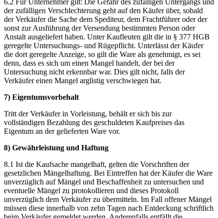
6.2 Für Unternehmer gilt: Die Gefahr des zufälligen Untergangs und
der zufälligen Verschlechterung geht auf den Käufer über, sobald
der Verkäufer die Sache dem Spediteur, dem Frachtführer oder der
sonst zur Ausführung der Versendung bestimmten Person oder
Anstalt ausgeliefert haben. Unter Kaufleuten gilt die in § 377 HGB
geregelte Untersuchungs- und Rügepflicht. Unterlässt der Käufer
die dort geregelte Anzeige, so gilt die Ware als genehmigt, es sei
denn, dass es sich um einen Mangel handelt, der bei der
Untersuchung nicht erkennbar war. Dies gilt nicht, falls der
Verkäufer einen Mangel arglistig verschwiegen hat.
7) Eigentumsvorbehalt
Tritt der Verkäufer in Vorleistung, behält er sich bis zur
vollständigen Bezahlung des geschuldeten Kaufpreises das
Eigentum an der gelieferten Ware vor.
8) Gewährleistung und Haftung
8.1 Ist die Kaufsache mangelhaft, gelten die Vorschriften der
gesetzlichen Mängelhaftung. Bei Eintreffen hat der Käufer die Ware
unverzüglich auf Mängel und Beschaffenheit zu untersuchen und
eventuelle Mängel zu protokollieren und dieses Protokoll
unverzüglich dem Verkäufer zu übermitteln. Im Fall offener Mängel
müssen diese innerhalb von zehn Tagen nach Entdeckung schriftlich
beim Verkäufer gemeldet werden. Anderenfalls entfällt die