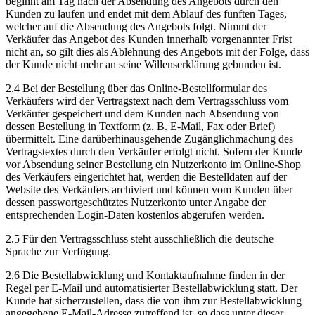
beginnt am Tag nach der Absendung des Angebots durch den
Kunden zu laufen und endet mit dem Ablauf des fünften Tages,
welcher auf die Absendung des Angebots folgt. Nimmt der
Verkäufer das Angebot des Kunden innerhalb vorgenannter Frist
nicht an, so gilt dies als Ablehnung des Angebots mit der Folge, dass
der Kunde nicht mehr an seine Willenserklärung gebunden ist.
2.4 Bei der Bestellung über das Online-Bestellformular des
Verkäufers wird der Vertragstext nach dem Vertragsschluss vom
Verkäufer gespeichert und dem Kunden nach Absendung von
dessen Bestellung in Textform (z. B. E-Mail, Fax oder Brief)
übermittelt. Eine darüberhinausgehende Zugänglichmachung des
Vertragstextes durch den Verkäufer erfolgt nicht. Sofern der Kunde
vor Absendung seiner Bestellung ein Nutzerkonto im Online-Shop
des Verkäufers eingerichtet hat, werden die Bestelldaten auf der
Website des Verkäufers archiviert und können vom Kunden über
dessen passwortgeschütztes Nutzerkonto unter Angabe der
entsprechenden Login-Daten kostenlos abgerufen werden.
2.5 Für den Vertragsschluss steht ausschließlich die deutsche
Sprache zur Verfügung.
2.6 Die Bestellabwicklung und Kontaktaufnahme finden in der
Regel per E-Mail und automatisierter Bestellabwicklung statt. Der
Kunde hat sicherzustellen, dass die von ihm zur Bestellabwicklung
angegebene E-Mail-Adresse zutreffend ist, so dass unter dieser